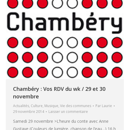
Chambéry : Vos RDV du wk / 29 et 30
novembre
Actualités
,
Culture
,
Musique
,
Vie des communes
Par
Laurie
29 novembre 2014
Laisser un commentaire
Samedi 29 novembre >L’heure du conte avec Anne
Gustave (Couleurs de lumière, chanson de l’eau…) 16 h