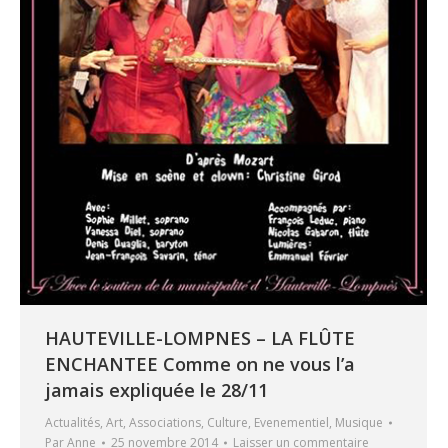
HAUTEVILLE-LOMPNES – LA FLÛTE
ENCHANTEE Comme on ne vous l’a
jamais expliquée le 28/11
Actualités
,
Art
,
Associations
,
Culture
,
Evenementiel
,
Musique
Par
Anne
25 novembre 2014
Laisser un commentaire