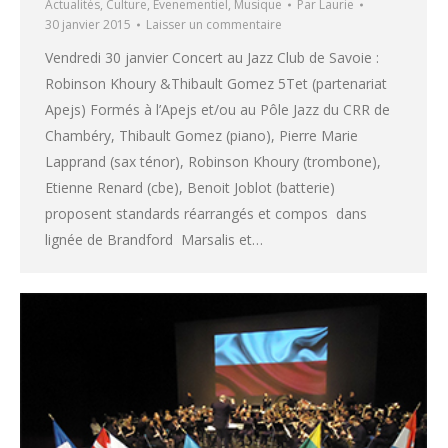
Actualités
,
Culture
,
Evenementiel
,
Musique
Par
Laurie
30 janvier 2015
Laisser un commentaire
Vendredi 30 janvier Concert au Jazz Club de Savoie :
Robinson Khoury &Thibault Gomez 5Tet (partenariat
Apejs) Formés à l’Apejs et/ou au Pôle Jazz du CRR de
Chambéry, Thibault Gomez (piano), Pierre Marie
Lapprand (sax ténor), Robinson Khoury (trombone),
Etienne Renard (cbe), Benoit Joblot (batterie)
proposent standards réarrangés et compos dans
lignée de Brandford Marsalis et…