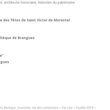
 architecte honoraire, historien du patrimoine
e des fêtes de Saint Victor de Morestel
othèque de Brangues
e”
angues
es
,
Musique
,
Tourisme
,
Vie des communes
Par
Léa
9 juillet 2018