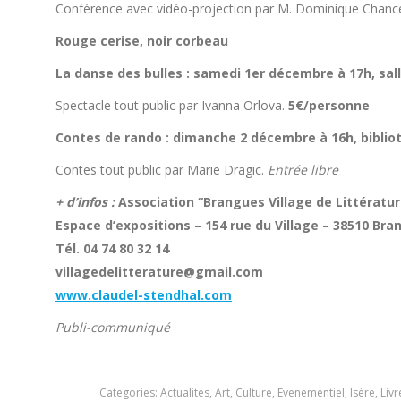
Conférence avec vidéo-projection par M. Dominique Chancel,
Rouge cerise, noir corbeau
La danse des bulles : samedi 1er décembre à 17h, sall
Spectacle tout public par Ivanna Orlova.
5€/personne
Contes de rando : dimanche 2 décembre à 16h, bibli
Contes tout public par Marie Dragic.
Entrée libre
+ d’infos :
Association “Brangues Village de Littératur
Espace d’expositions – 154 rue du Village – 38510 Br
Tél. 04 74 80 32 14
villagedelitterature@gmail.com
www.claudel-stendhal.com
Publi-communiqué
Categories:
Actualités
,
Art
,
Culture
,
Evenementiel
,
Isère
,
Livr