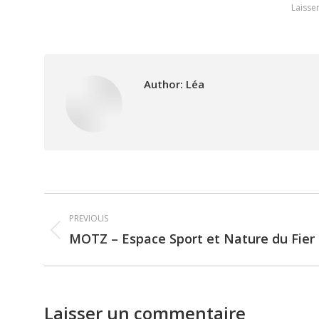
Laisse
Author:
Léa
Post
PREVIOUS
navigation
MOTZ – Espace Sport et Nature du Fier
Previous
post:
Laisser un commentaire