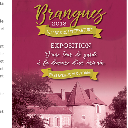
la
de
del
nt
le
et
ant
nt
de
et