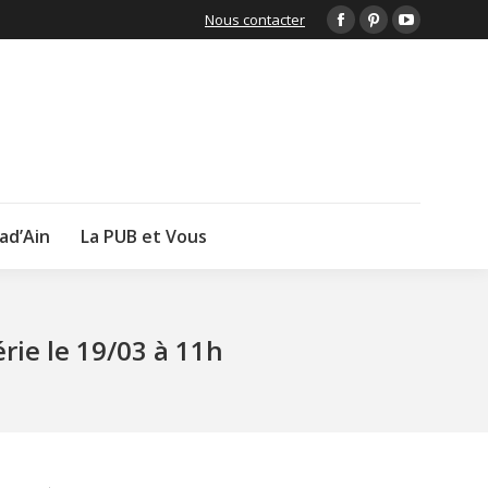
Nous contacter
Facebook
Pinterest
YouTube
page
page
page
opens
opens
opens
in
in
in
new
new
new
window
window
window
lad’Ain
La PUB et Vous
rie le 19/03 à 11h