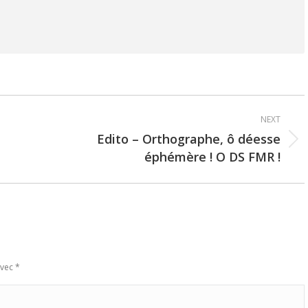
NEXT
Edito – Orthographe, ô déesse
Next
éphémère ! O DS FMR !
post:
avec
*