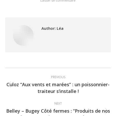
Laisser un commentaire
Author:
Léa
Post
PREVIOUS
navigation
Culoz “Aux vents et marées” : un poissonnier-
Previous
traiteur s’installe !
post:
NEXT
Belley – Bugey Côté fermes : “Produits de nos
Next