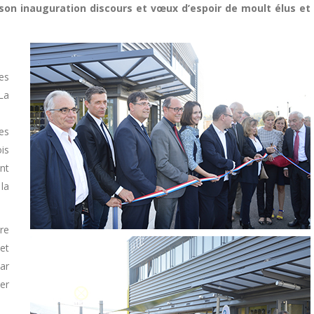
r son inauguration discours et vœux d’espoir de moult élus et
es
La
ses
is
nt
la
re
et
ar
er