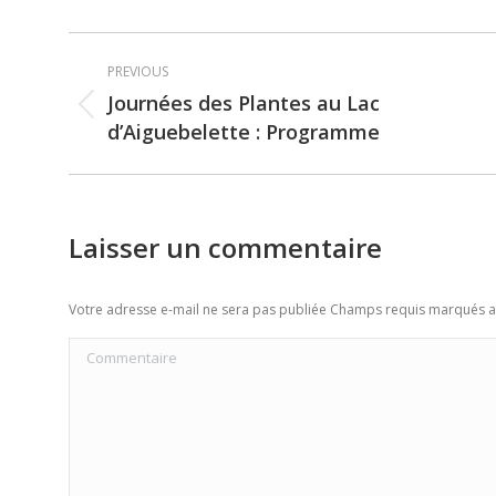
Post
PREVIOUS
navigation
Journées des Plantes au Lac
Previous
d’Aiguebelette : Programme
post:
Laisser un commentaire
Votre adresse e-mail ne sera pas publiée Champs requis marqués 
Commentaire