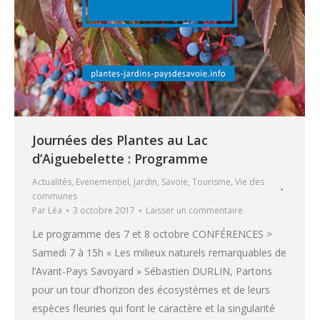
Journées des Plantes au Lac
d’Aiguebelette : Programme
Actualités
,
Evenementiel
,
Jardin
,
Savoie
,
Tourisme
,
Vie des
communes
Par
Léa
3 octobre 2017
Laisser un commentaire
Le programme des 7 et 8 octobre CONFÉRENCES >
Samedi 7 à 15h « Les milieux naturels remarquables de
l’Avant-Pays Savoyard » Sébastien DURLIN, Partons
pour un tour d’horizon des écosystèmes et de leurs
espèces fleuries qui font le caractère et la singularité