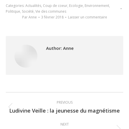
Categories:
Actualités
,
Coup de coeur
,
Ecologie
,
Environnement
,
Politique
,
Société
,
Vie des communes
Par
Anne
3 février 2018
Laisser un commentaire
Author:
Anne
Post
PREVIOUS
navigation
Ludivine Veille : la jeunesse du magnétisme
Previous
post:
NEXT