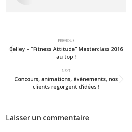
Post
PREVIOUS
navigation
Belley – “Fitness Attitude” Masterclass 2016
Previous
au top !
post:
NEXT
Concours, animations, évènements, nos
Next
clients regorgent d’idées !
post:
Laisser un commentaire