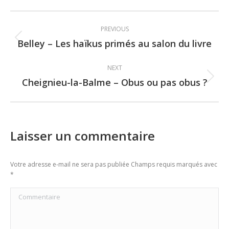
Post
PREVIOUS
navigation
Belley – Les haïkus primés au salon du livre
Previous
post:
NEXT
Cheignieu-la-Balme – Obus ou pas obus ?
Next
post:
Laisser un commentaire
Votre adresse e-mail ne sera pas publiée Champs requis marqués avec
*
Commentaire