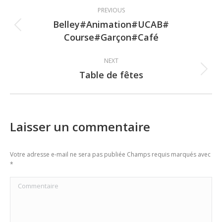
Post
PREVIOUS
navigation
Belley#Animation#UCAB#
Previous
Course#Garçon#Café
post:
NEXT
Table de fêtes
Next
post:
Laisser un commentaire
Votre adresse e-mail ne sera pas publiée Champs requis marqués avec
*
Commentaire