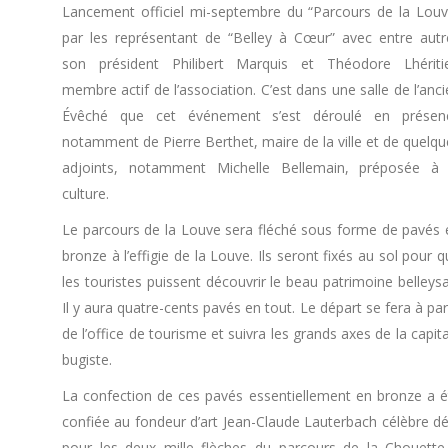
Lancement officiel mi-septembre du “Parcours de la Louv
par les représentant de “Belley à Cœur” avec entre autr
son président Philibert Marquis et Théodore Lhéritie
membre actif de l’association. C’est dans une salle de l’anc
Évêché que cet événement s’est déroulé en présen
notamment de Pierre Berthet, maire de la ville et de quelqu
adjoints, notamment Michelle Bellemain, préposée à 
culture.
Le parcours de la Louve sera fléché sous forme de pavés 
bronze à l’effigie de la Louve. Ils seront fixés au sol pour 
les touristes puissent découvrir le beau patrimoine belleys
Il y aura quatre-cents pavés en tout. Le départ se fera à par
de l’office de tourisme et suivra les grands axes de la capit
bugiste.
La confection de ces pavés essentiellement en bronze a é
confiée au fondeur d’art Jean-Claude Lauterbach célèbre dé
pour les deux mille flèches du parcours de la Chouette