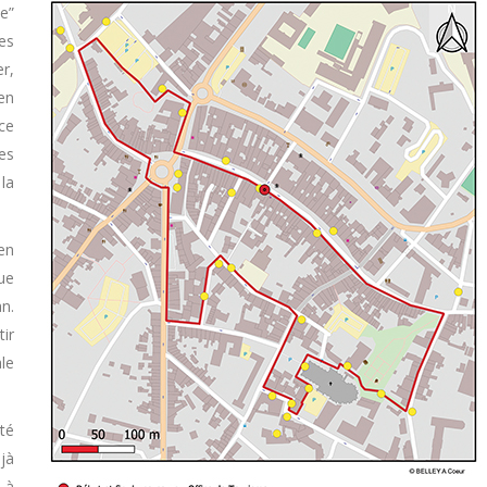
e”
es
r,
ien
ce
es
la
en
que
an.
tir
ale
té
jà
 à