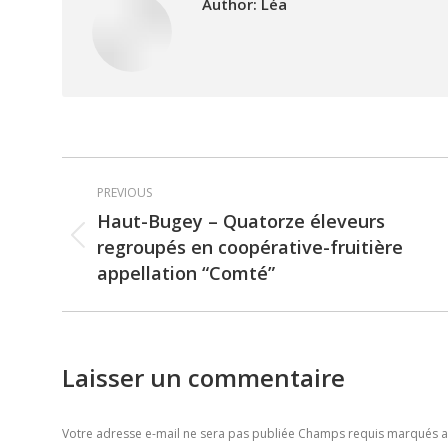
Author:
Léa
Post
PREVIOUS
navigation
Haut-Bugey – Quatorze éleveurs
regroupés en coopérative-fruitière
Previous
appellation “Comté”
post:
Laisser un commentaire
Votre adresse e-mail ne sera pas publiée Champs requis marqués 