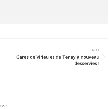
NEXT
Gares de Virieu et de Tenay à nouveau
Next
desservies !
post:
avec
*