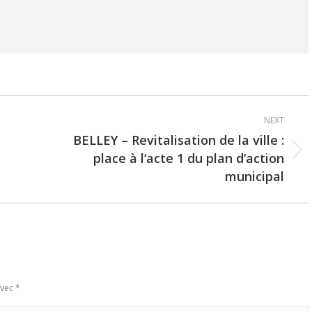
NEXT
BELLEY – Revitalisation de la ville :
place à l‘acte 1 du plan d’action
Next
municipal
post:
avec
*