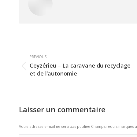
Post
PREVIOUS
navigation
Ceyzérieu – La caravane du recyclage
Previous
et de l’autonomie
post:
Laisser un commentaire
Votre adresse e-mail ne sera pas publiée Champs requis marqués 