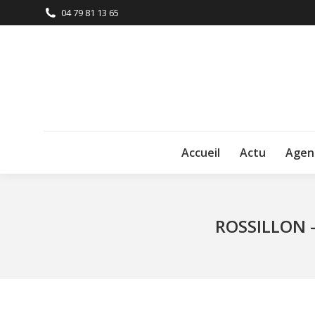
04 79 81 13 65
Accueil
Actu
Agen
ROSSILLON –