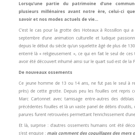
Lorsqu’une partie du patrimoine d’une commu
plusieurs millénaires avant notre ère, celui-ci qu
savoir et nos modes actuels de vie…
C’est le cas pour la grotte des Hoteaux à Rossillon qui a 
septembre d’une animation culturelle et ludique passionn
depuis le début du siècle qu’un squelette âgé de plus de 13
enterré là « religieusement », ce qui en fait le seul de ce
avoir été découvert inhumé ainsi sur le quart sud-est de la 
De nouveaux ossements
Ce jeune homme de 13 ou 14 ans, ne fut pas le seul à r
près) de cette grotte. Depuis peu les fouilles ont repris
Marc Cartonnet avec tamisage entre-autres des déblais 
précédentes fouilles et là un vaste panel de débris d’outils
parures furent retrouvées permettant l’enrichissement d’une 
Et là, surprise : d’autres ossements humains ont été déc
s’est enquise :
mais comment des coquillages des mers o