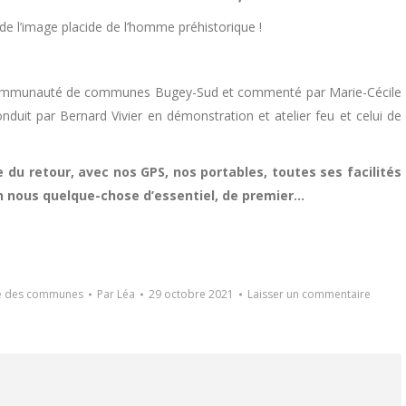
de l’image placide de l’homme préhistorique !
ommunauté de communes Bugey-Sud et commenté par Marie-Cécile
duit par Bernard Vivier en démonstration et atelier feu et celui de
e du retour, avec nos GPS, nos portables, toutes ses facilités
n nous quelque-chose d’essentiel, de premier…
e des communes
Par
Léa
29 octobre 2021
Laisser un commentaire