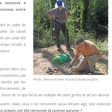
ne remonte à
estionne notre
été le cadre fin
ante. On savait
000 ans avait été
s temps reculés à
France.
eposer dans (ou
 coordonnées par
Photo : Bernard Vivier et Jean-Claude Jacquiot
laissés par les
, d’ossements, de
vision de ce que fut la vie multiple de cette grotte et de ses abords.
ouverts. Mais ceux-ci ne remontent qu’au Moyen-âge. Une visiteuse
u océans ont été retrouvés là comme parures ?