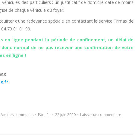
véhicules des particuliers : un justificatif de domicile daté de moins
 grise de chaque véhicule du foyer.
acquitter d’une redevance spéciale en contactant le service Trimax de
04 79 81 01 99.
s en ligne pendant la période de confinement, un délai de
t donc normal de ne pas recevoir une confirmation de votre
es en ligne !
max
x.fr
,
Vie des communes
Par
Léa
22 juin 2020
Laisser un commentaire