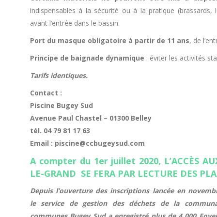
indispensables à la sécurité ou à la pratique (brassards,
avant l’entrée dans le bassin.
Port du masque obligatoire à partir de 11 ans
, de l’en
Principe de baignade dynamique
: éviter les activités st
Tarifs identiques.
Contact :
Piscine Bugey Sud
Avenue Paul Chastel – 01300 Belley
tél. 04 79 81 17 63
Email : piscine@ccbugeysud.com
A compter du 1er juillet 2020, L’ACCÈS
LE-GRAND SE FERA PAR LECTURE DES PL
Depuis l’ouverture des inscriptions lancée en novemb
le service de gestion des déchets de la commun
communes Bugey Sud a enregistré plus de 4 000 Foyer