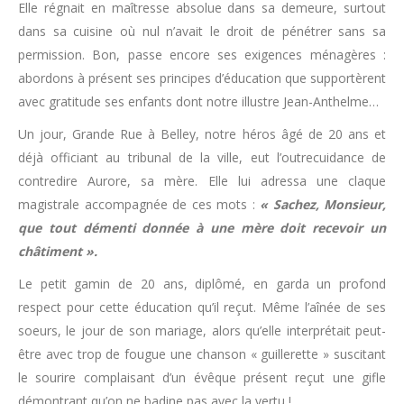
Elle régnait en maîtresse absolue dans sa demeure, surtout
dans sa cuisine où nul n’avait le droit de pénétrer sans sa
permission. Bon, passe encore ses exigences ménagères :
abordons à présent ses principes d’éducation que supportèrent
avec gratitude ses enfants dont notre illustre Jean-Anthelme…
Un jour, Grande Rue à Belley, notre héros âgé de 20 ans et
déjà officiant au tribunal de la ville, eut l’outrecuidance de
contredire Aurore, sa mère. Elle lui adressa une claque
magistrale accompagnée de ces mots :
« Sachez, Monsieur,
que tout démenti donnée à une mère doit recevoir un
châtiment ».
Le petit gamin de 20 ans, diplômé, en garda un profond
respect pour cette éducation qu’il reçut. Même l’aînée de ses
soeurs, le jour de son mariage, alors qu’elle interprétait peut-
être avec trop de fougue une chanson « guillerette » suscitant
le sourire complaisant d’un évêque présent reçut une gifle
démontrant qu’on ne badine pas avec la vertu !