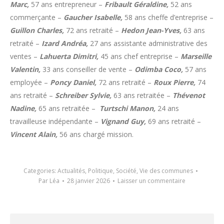
Marc,
57 ans entrepreneur –
Fribault Géraldine,
52 ans
commerçante –
Gaucher Isabelle,
58 ans cheffe d’entreprise –
Guillon Charles,
72 ans retraité –
Hedon Jean-Yves,
63 ans
retraité –
Izard Andréa,
27 ans assistante administrative des
ventes –
Lahuerta Dimitri,
45 ans chef entreprise –
Marseille
Valentin,
33 ans conseiller de vente –
Odimba Coco,
57 ans
employée –
Poncy Daniel,
72 ans retraité –
Roux Pierre,
74
ans retraité –
Schreiber Sylvie,
63 ans retraitée –
Thévenot
Nadine,
65 ans retraitée –
Turtschi Manon,
24 ans
travailleuse indépendante –
Vignand Guy,
69 ans retraité –
Vincent Alain,
56 ans chargé mission.
Categories:
Actualités
,
Politique
,
Société
,
Vie des communes
Par
Léa
28 janvier 2026
Laisser un commentaire