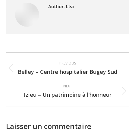
Author:
Léa
Post
PREVIOUS
navigation
Belley – Centre hospitalier Bugey Sud
Previous
post:
NEXT
Izieu – Un patrimoine à l’honneur
Next
post:
Laisser un commentaire