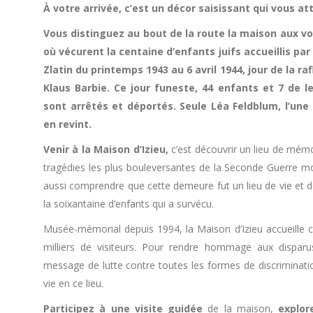
À votre arrivée, c’est un décor saisissant qui vous at
Vous distinguez au bout de la route la maison aux vol
où vécurent la centaine d’enfants juifs accueillis par
Zlatin du printemps 1943 au 6 avril 1944, jour de la r
Klaus Barbie. Ce jour funeste, 44 enfants et 7 de l
sont arrêtés et déportés. Seule Léa Feldblum, l’une
en revint.
Venir à la Maison d’Izieu,
c’est découvrir un lieu de mémoi
tragédies les plus bouleversantes de la Seconde Guerre mo
aussi comprendre que cette demeure fut un lieu de vie et 
la soixantaine d’enfants qui a survécu.
Musée-mémorial depuis 1994, la Maison d’Izieu accueille
milliers de visiteurs. Pour rendre hommage aux disparu
message de lutte contre toutes les formes de discriminatio
vie en ce lieu.
Participez à une visite guidée
de la maison,
explor