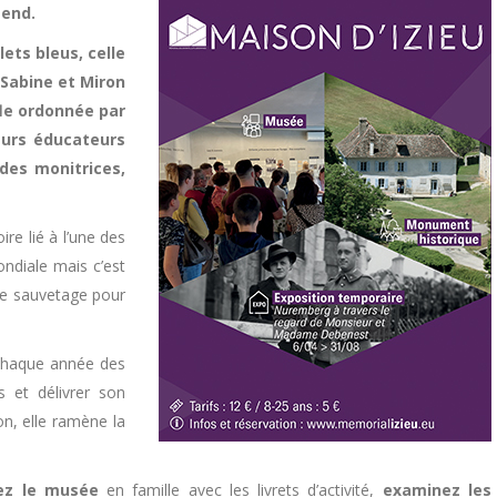
tend.
ets bleus, celle
 Sabine et Miron
afle ordonnée par
eurs éducateurs
 des monitrices,
re lié à l’une des
ndiale mais c’est
de sauvetage pour
 chaque année des
s et délivrer son
n, elle ramène la
ez le musée
en famille avec les livrets d’activité,
examinez les