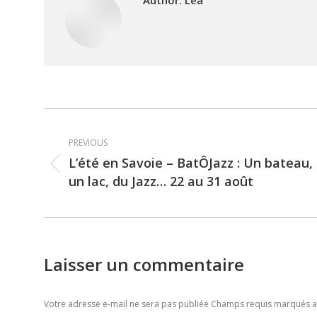
Author:
Léa
Post
PREVIOUS
navigation
L’été en Savoie – BatÔJazz : Un bateau,
Previous
un lac, du Jazz… 22 au 31 août
post:
Laisser un commentaire
Votre adresse e-mail ne sera pas publiée Champs requis marqués 