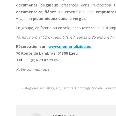
documents originaux
présentés dans l’exposition 
documentaire, flânez
sur l’ensemble du site,
empruntez
village ou
pique-niquez dans le verger.
En groupe, en famille ou en solo, découvrez ce lieu histor
Tarifs : normal 12 € / réduit 10 € / jeunes 8-25 ans 5 € / –
Réservation sur :
www.memorializieu.eu
70 Route de Lambraz, 01300 Izieu
Tél +33 (0)4 79 87 21 05
Publi-communiqué
Categories:
Actualités
,
Ain
,
Histoire
,
Hommage
,
Société
,
Touris