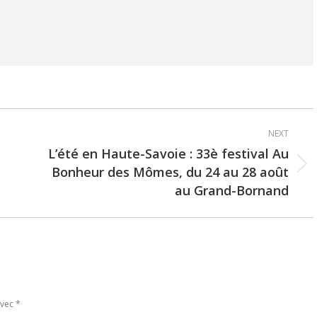
NEXT
L’été en Haute-Savoie : 33è festival Au
Bonheur des Mômes, du 24 au 28 août
Next
au Grand-Bornand
post:
avec
*