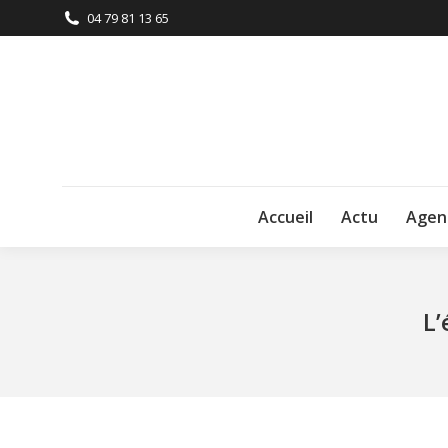
04 79 81 13 65
Accueil
Actu
Agen
L’