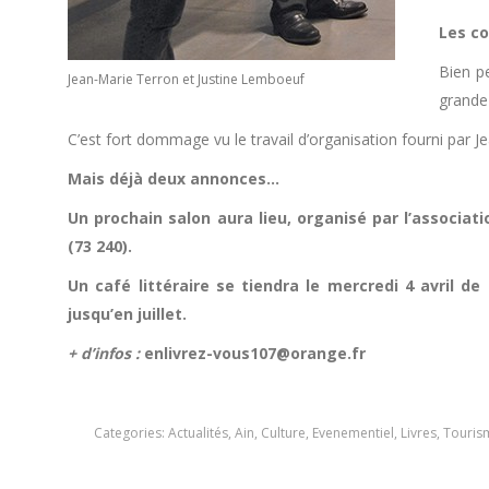
Les co
Bien p
Jean-Marie Terron et Justine Lemboeuf
grande 
C’est fort dommage vu le travail d’organisation fourni par
Mais déjà deux annonces…
Un prochain salon aura lieu, organisé par l’associatio
(73 240).
Un café littéraire se tiendra le mercredi 4 avril
jusqu’en juillet.
+ d’infos :
enlivrez-vous107@orange.fr
Categories:
Actualités
,
Ain
,
Culture
,
Evenementiel
,
Livres
,
Touris