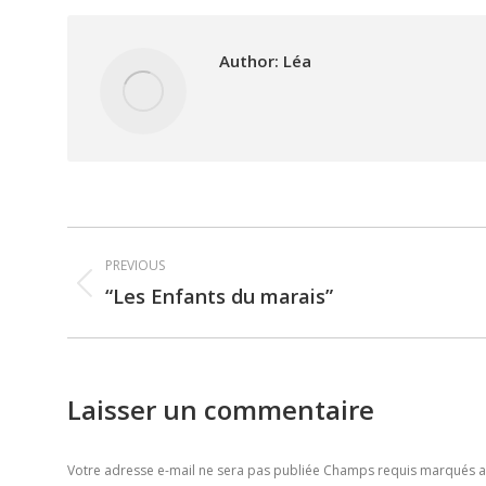
Author:
Léa
Post
PREVIOUS
navigation
“Les Enfants du marais”
Previous
post:
Laisser un commentaire
Votre adresse e-mail ne sera pas publiée Champs requis marqués 