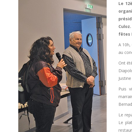
Le 12è
organ
prési
Culoz.
fêtes 
A 10h, 
au con
Ont été
Diapol
Justin
Puis v
marra
Bernade
Le rep
Le pla
restau