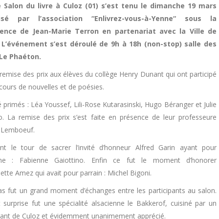
 Salon du livre à Culoz (01) s’est tenu le dimanche 19 mars
isé par l’association “Enlivrez-vous-à-Yenne“ sous la
dence de Jean-Marie Terron en partenariat avec la Ville de
 L’événement s’est déroulé de 9h à 18h (non-stop) salle des
Le Phaéton.
remise des prix aux élèves du collège Henry Dunant qui ont participé
cours de nouvelles et de poésies.
 primés : Léa Youssef, Lili-Rose Kutarasinski, Hugo Béranger et Julie
o. La remise des prix s’est faite en présence de leur professeure
e Lemboeuf.
int le tour de sacrer l’invité d’honneur Alfred Garin ayant pour
ine : Fabienne Gaiottino. Enfin ce fut le moment d’honorer
tte Amez qui avait pour parrain : Michel Bigoni.
as fut un grand moment d’échanges entre les participants au salon.
t surprise fut une spécialité alsacienne le Bakkerof, cuisiné par un
rant de Culoz et évidemment unanimement apprécié.