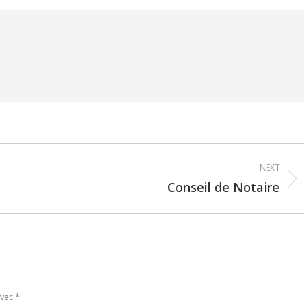
NEXT
Conseil de Notaire
Next
post:
avec
*