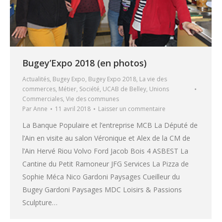
Bugey’Expo 2018 (en photos)
Actualités
,
Bugey Expo
,
Bugey Expo 2018
,
La vie des
commerces
,
Métier
,
Société
,
UCAB de Belley
,
Unions
Commerciales
,
Vie des communes
Par
Anne
11 avril 2018
Laisser un commentaire
La Banque Populaire et l’entreprise MCB La Député de
l’Ain en visite au salon Véronique et Alex de la CM de
l’Ain Hervé Riou Volvo Ford Jacob Bois 4 ASBEST La
Cantine du Petit Ramoneur JFG Services La Pizza de
Sophie Méca Nico Gardoni Paysages Cueilleur du
Bugey Gardoni Paysages MDC Loisirs & Passions
Sculpture…