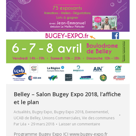
Belley – Salon Bugey Expo 2018, l’affiche
et le plan
Actualités
,
Bugey Expo
,
Bugey Expo 2018
,
Evenementiel
,
UCAB de Belley
,
Unions Commerciales
,
Vie des communes
Par
Léa
29 mars 2018
Laisser un commentaire
Programme Bugey Expo ICI www.bugey-expo.fr