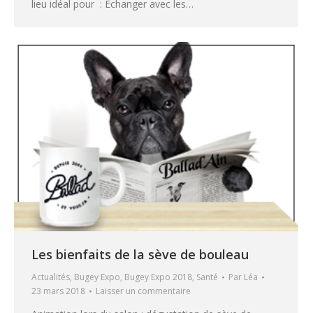
lieu idéal pour : Échanger avec les…
Les bienfaits de la sève de bouleau
Actualités
,
Bugey Expo
,
Bugey Expo 2018
,
Santé
Par
Léa
23 mars 2018
Laisser un commentaire