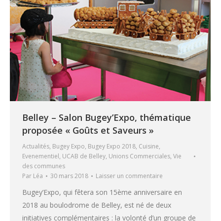
Belley – Salon Bugey’Expo, thématique
proposée « Goûts et Saveurs »
Actualités
,
Bugey Expo
,
Bugey Expo 2018
,
Cuisine
,
Evenementiel
,
UCAB de Belley
,
Unions Commerciales
,
Vie
des communes
Par
Léa
30 mars 2018
Laisser un commentaire
Bugey’Expo, qui fêtera son 15ème anniversaire en
2018 au boulodrome de Belley, est né de deux
initiatives complémentaires : la volonté d’un groupe de