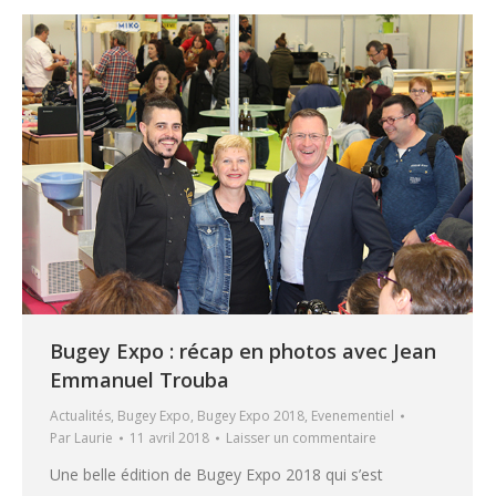
Bugey Expo : récap en photos avec Jean
Emmanuel Trouba
Actualités
,
Bugey Expo
,
Bugey Expo 2018
,
Evenementiel
Par
Laurie
11 avril 2018
Laisser un commentaire
Une belle édition de Bugey Expo 2018 qui s’est