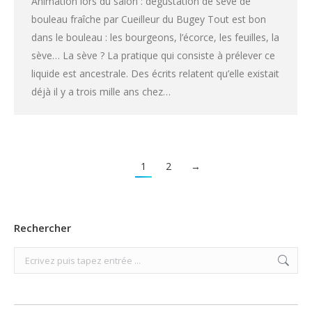
Animation lors du salon : dégustation de sève de
bouleau fraîche par Cueilleur du Bugey Tout est bon
dans le bouleau : les bourgeons, l’écorce, les feuilles, la
sève… La sève ? La pratique qui consiste à prélever ce
liquide est ancestrale. Des écrits relatent qu’elle existait
déjà il y a trois mille ans chez…
1
2
→
Rechercher
Search: