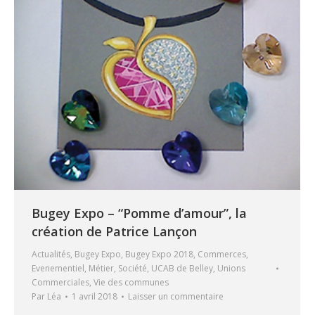
Bugey Expo – “Pomme d’amour”, la
création de Patrice Lançon
Actualités
,
Bugey Expo
,
Bugey Expo 2018
,
Commerces
,
Evenementiel
,
Métier
,
Société
,
UCAB de Belley
,
Unions
Commerciales
,
Vie des communes
Par
Léa
1 avril 2018
Laisser un commentaire