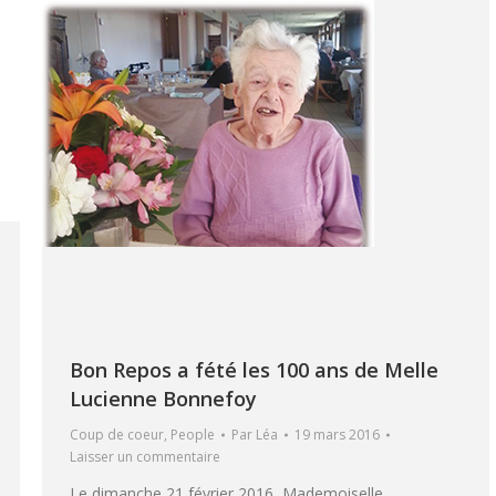
Bon Repos a fété les 100 ans de Melle
Lucienne Bonnefoy
Coup de coeur
,
People
Par
Léa
19 mars 2016
Laisser un commentaire
Le dimanche 21 février 2016, Mademoiselle