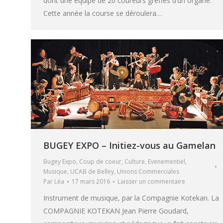
dont une équipe de 20 coureurs greffés d’un organe.
Cette année la course se déroulera…
BUGEY EXPO – Initiez-vous au Gamelan
Bugey Expo
,
Coup de coeur
,
Culture
,
Evenementiel
,
Musique
,
UCAB de Belley
,
Unions Commerciales
Par
Léa
17 mars 2016
Laisser un commentaire
Instrument de musique, par la Compagnie Kotekan. La
COMPAGNIE KOTEKAN Jean Pierre Goudard,