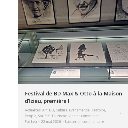
Festival de BD Max & Otto à la Maison
d’Izieu, première !
Actualités
,
Ain
,
BD
,
Culture
,
Evenementiel
,
Histoire
,
People
,
Société
,
Tourisme
,
Vie des communes
Par
Léa
28 mai 2026
Laisser un commentaire