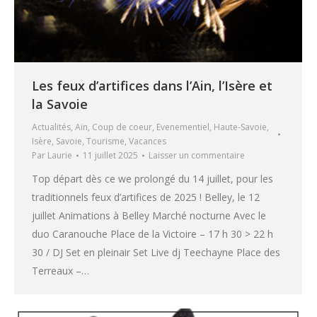
Les feux d’artifices dans l’Ain, l’Isère et
la Savoie
Actualités
,
Ain
,
Coup de coeur
,
Evenementiel
,
Haute-Savoie
,
Isère
,
Savoie
,
Tourisme
,
Vacances
Par
Laurie
11 juillet 2025
Laisser un commentaire
Top départ dès ce we prolongé du 14 juillet, pour les
traditionnels feux d’artifices de 2025 ! Belley, le 12
juillet Animations à Belley Marché nocturne Avec le
duo Caranouche Place de la Victoire – 17 h 30 > 22 h
30 / DJ Set en pleinair Set Live dj Teechayne Place des
Terreaux –…