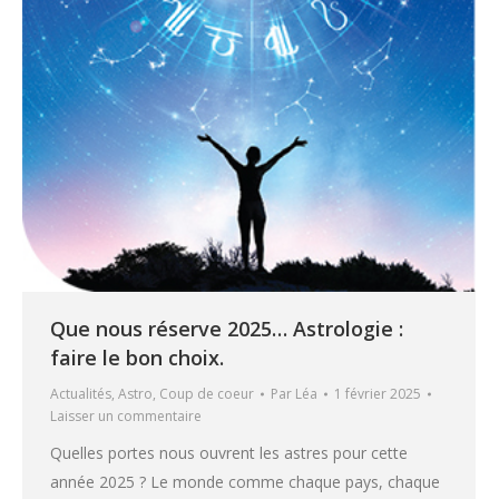
Que nous réserve 2025… Astrologie :
faire le bon choix.
Actualités
,
Astro
,
Coup de coeur
Par
Léa
1 février 2025
Laisser un commentaire
Quelles portes nous ouvrent les astres pour cette
année 2025 ? Le monde comme chaque pays, chaque