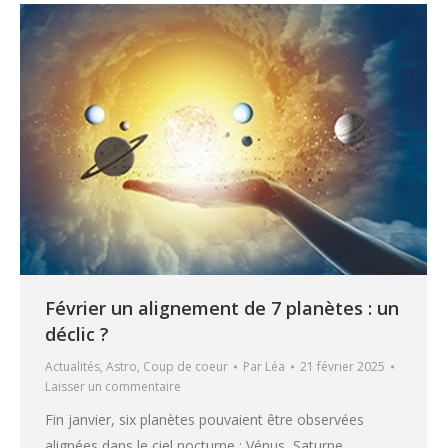
Février un alignement de 7 planètes : un
déclic ?
Actualités
,
Astro
,
Coup de coeur
Par
Léa
21 février 2025
Laisser un commentaire
Fin janvier, six planètes pouvaient être observées
alignées dans le ciel nocturne : Vénus, Saturne,