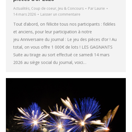
Actualités
,
Coup de coeur
,
Jeu & Concours
Par
Laurie
14 mars 2026
Laisser un commentaire
Tout d’abord, on félicite tous nos participants : fidèles
et anciens, pour leur participation à notre
jeu Anniversaire du journal : Le jeu des pièces d’or ! Au
total, on vous offre 1 000€ de lots ! LES GAGNANTS
Suite au tirage au sort effectué ce samedi 14 mars
2026 au siège social du journal, voici…