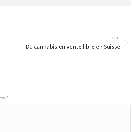
NEXT
Du cannabis en vente libre en Suisse
Next
post:
avec
*