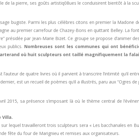
lle de la pierre, ses goûts artistiq08ues le conduisirent bientôt à la scu
age bugiste. Parmi les plus célèbres citons en premier la Madone de
gne au premier carrefour de Chazey-Bons en quittant Belley. La fonta
rre” présidée par Jean-Marie Bizet. Ce groupe se propose d’animer des f
eux publics.
Nombreuses sont les communes qui ont bénéficié
arterand où huit sculpteurs ont taillé magnifiquement la fala
’auteur de quatre livres où il parvient à transcrire l’intimité qu’il en
 dernier, est un recueil de poèmes qu’il a illustrés, paru aux “Ogres de 
ril 2015, sa présence s’imposant là où le thème central de l’événem
 Villa.
 sur lequel travailleront trois sculpteurs sera « Les bacchanales en Bu
ande fête du four de Marignieu et remises aux organisateurs.