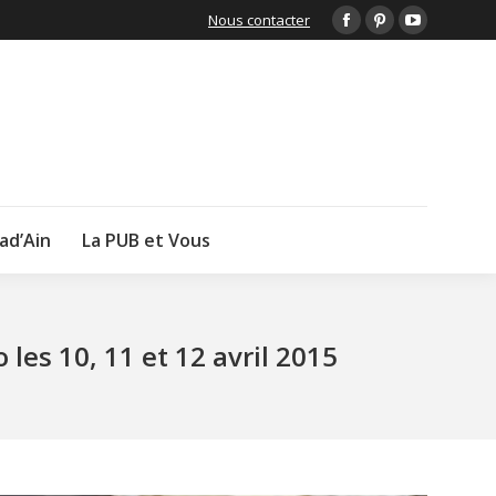
Nous contacter
Facebook
Pinterest
YouTube
page
page
page
opens
opens
opens
in
in
in
new
new
new
window
window
window
lad’Ain
La PUB et Vous
 les 10, 11 et 12 avril 2015