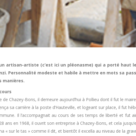
t un artisan-artiste (c’est ici un pléonasme) qui a porté haut l
nzi. Personnalité modeste et habile à mettre en mots sa passion
s manières.
cours
re de Chazey-Bons, il demeure aujourd’hui à Pollieu dont il fut le maire
nça sa carrière à la poste d’Hauteville, et logeant sur place, il fut hé
mmune. Il l’accompagnait au cours de ses temps de liberté et fut ainsi
 28 ans en 1968, il ouvrit son entreprise à Chazey-Bons, et cela jusqu’
rma « sur le tas » comme il dit, et bientôt il excella au niveau de la g