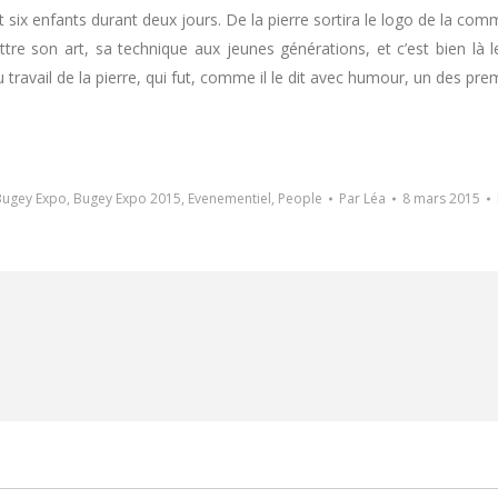
t six enfants durant deux jours. De la pierre sortira le logo de la
re son art, sa technique aux jeunes générations, et c’est bien là le 
 travail de la pierre, qui fut, comme il le dit avec humour, un des pr
Bugey Expo
,
Bugey Expo 2015
,
Evenementiel
,
People
Par
Léa
8 mars 2015