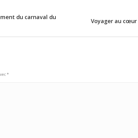
ement du carnaval du
Voyager au cœur d
Next
post:
avec
*