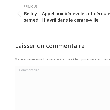
Post
PREVIOUS
navigation
Belley – Appel aux bénévoles et déroul
Previous
samedi 11 avril dans le centre-ville
post:
Laisser un commentaire
Votre adresse e-mail ne sera pas publiée Champs requis marqués 
Commentaire