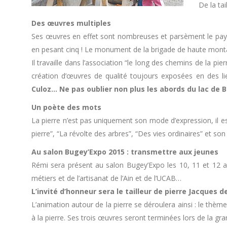
De la tai
Des œuvres multiples
Ses œuvres en effet sont nombreuses et parsèment le pays
en pesant cinq ! Le monument de la brigade de haute monta
Il travaille dans l’association “le long des chemins de la pie
création d’œuvres de qualité toujours exposées en des li
Culoz… Ne pas oublier non plus les abords du lac de B
Un poète des mots
La pierre n’est pas uniquement son mode d’expression, il est l
pierre”, “La révolte des arbres”, “Des vies ordinaires” et son
Au salon Bugey’Expo 2015 : transmettre aux jeunes
Rémi sera présent au salon Bugey’Expo les 10, 11 et 12 av
métiers et de l’artisanat de l’Ain et de l’UCAB…
L’invité d’honneur sera le tailleur de pierre Jacques de
L’animation autour de la pierre se déroulera ainsi : le thème
à la pierre. Ses trois œuvres seront terminées lors de la gr