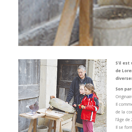
S’il es
de Lore
diverse
Son par
Originai
Il comme
de la co
l’âge de
Il se fo