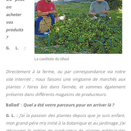
on
acheter
vos
produits
?
G. L. :
La cueillette du tilleul
Directement à la ferme, ou par correspondance via notre
site internet ; nous faisons une vingtaine de marchés aux
plantes / foires bio dans l’année, et sommes également
présents dans différents magasins de producteurs.
Ballad’ :
Quel a été votre parcours pour en arriver là ?
G. L. :
J’ai la passion des plantes depuis que je suis enfant,
mon grand-père m’a initié à la botanique et au jardinage. J’ai
découvert le métier de producteur de plantes médicinales