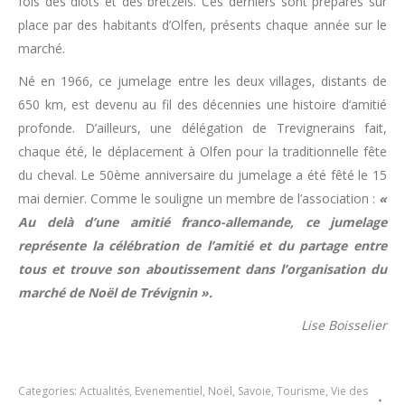
fois des diots et des bretzels. Ces derniers sont préparés sur
place par des habitants d’Olfen, présents chaque année sur le
marché.
Né en 1966, ce jumelage entre les deux villages, distants de
650 km, est devenu au fil des décennies une histoire d’amitié
profonde. D’ailleurs, une délégation de Trevignerains fait,
chaque été, le déplacement à Olfen pour la traditionnelle fête
du cheval. Le 50ème anniversaire du jumelage a été fêté le 15
mai dernier. Comme le souligne un membre de l’association :
«
Au delà d’une amitié franco-allemande, ce jumelage
représente la célébration de l’amitié et du partage entre
tous et trouve son aboutissement dans l’organisation du
marché de Noël de Trévignin ».
Lise Boisselier
Categories:
Actualités
,
Evenementiel
,
Noël
,
Savoie
,
Tourisme
,
Vie des