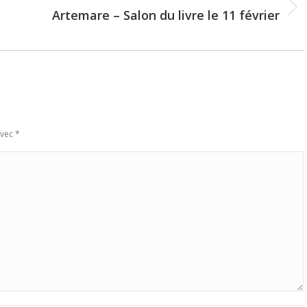
Artemare – Salon du livre le 11 février
Next
post:
avec
*