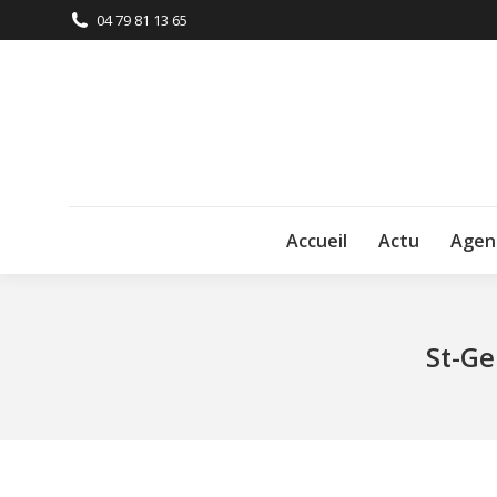
04 79 81 13 65
Accueil
Actu
Agen
St-Ge