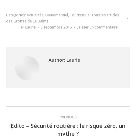
Categories:
Actualités
,
Evenementiel
,
Touristique
,
Tous les articles
des Grottes de La Balme
Par
Laurie
8 septembre 2015
Laisser un commentaire
Author:
Laurie
Post
PREVIOUS
navigation
Edito – Sécurité routière : le risque zéro, un
Previous
mythe ?