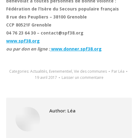
bénévolat à toutes personnes de bonne volonté :
Fédération de l’Isère du Secours populaire français
8 rue des Peupliers – 38100 Grenoble
CCP 80521F Grenoble
04 76 23 64 30 – contact@spf38.org
www.spf38.org
ou par don en ligne :
www.donner.spf38.org
Categories:
Actualités
,
Evenementiel
,
Vie des communes
Par
Léa
19 avril 2017
Laisser un commentaire
Author:
Léa