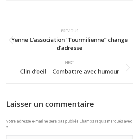
Post
PREVIOUS
navigation
Yenne L’association “Fourmilienne” change
Previous
d’adresse
post:
NEXT
Clin d’oeil – Combattre avec humour
Next
post:
Laisser un commentaire
Votre adresse e-mail ne sera pas publiée Champs requis marqués avec
*