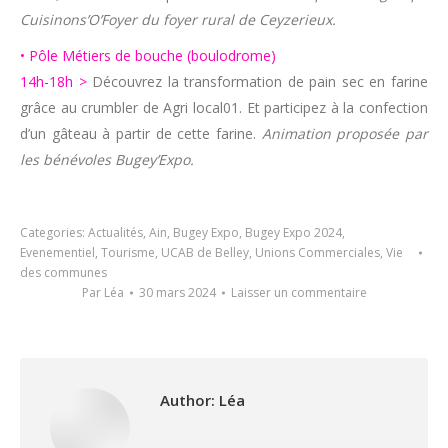
Cuisinons’O’Foyer du foyer rural de Ceyzerieux.
• Pôle Métiers de bouche (boulodrome)
14h-18h >
Découvrez la transformation de pain sec en farine
grâce au crumbler de Agri local01. Et participez à la confection
d’un gâteau à partir de cette farine.
Animation proposée par
les bénévoles Bugey’Expo.
Categories:
Actualités
,
Ain
,
Bugey Expo
,
Bugey Expo 2024
,
Evenementiel
,
Tourisme
,
UCAB de Belley
,
Unions Commerciales
,
Vie
des communes
Par
Léa
30 mars 2024
Laisser un commentaire
Author:
Léa