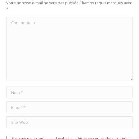
Votre adresse e-mail ne sera pas publiée Champs requis marqués avec
*
Commentaire
Nom *
E-mail *
Site Web
Save my name, email, and website in this browser for the next time I