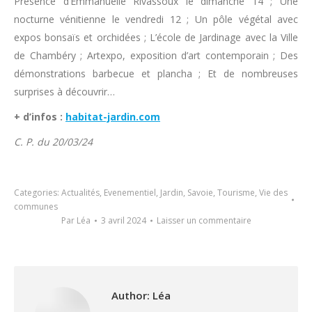
Présence d’Emmanuelle Rivassoux le dimanche 14 ; Une
nocturne vénitienne le vendredi 12 ; Un pôle végétal avec
expos bonsaïs et orchidées ; L’école de Jardinage avec la Ville
de Chambéry ; Artexpo, exposition d’art contemporain ; Des
démonstrations barbecue et plancha ; Et de nombreuses
surprises à découvrir…
+ d’infos :
habitat-jardin.com
C. P. du 20/03/24
Categories:
Actualités
,
Evenementiel
,
Jardin
,
Savoie
,
Tourisme
,
Vie des
communes
Par
Léa
3 avril 2024
Laisser un commentaire
Author:
Léa