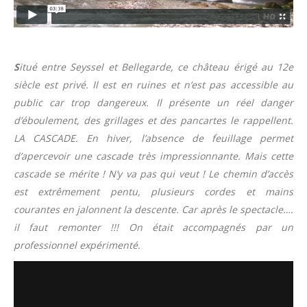
S
itué entre Seyssel et Bellegarde, ce château érigé au 12e
siècle est privé. Il est en ruines et n’est pas accessible au
public car trop dangereux. Il présente un réel danger
d’éboulement, des grillages et des pancartes le rappellent.
LA CASCADE. En hiver, l’absence de feuillage permet
d’apercevoir une cascade très impressionnante. Mais cette
cascade se mérite ! N’y va pas qui veut ! Le chemin d’accès
est extrêmement pentu, plusieurs cordes et mains
courantes en jalonnent la descente. Car après le spectacle….
il faut remonter !!! On était accompagnés par un
professionnel expérimenté.