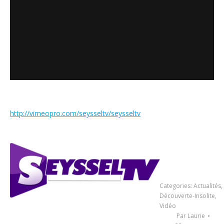
http://vimeopro.com/seysseltv/seysseltv
Categories:
Actualités
,
Découverte-Insolite
,
Vidéo
Par
Laurie