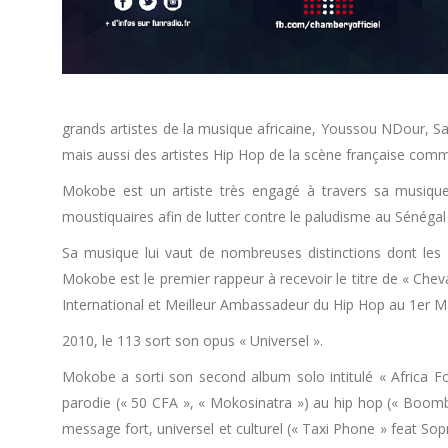
grands artistes de la musique africaine, Youssou NDour, S
mais aussi des artistes Hip Hop de la scène française comm
Mokobe est un artiste très engagé à travers sa musique
moustiquaires afin de lutter contre le paludisme au Sénégal 
Sa musique lui vaut de nombreuses distinctions dont les 
Mokobe est le premier rappeur à recevoir le titre de « Cheva
International et Meilleur Ambassadeur du Hip Hop au 1er Mali 
2010, le 113 sort son opus « Universel ».
Mokobe a sorti son second album solo intitulé « Africa For
parodie (« 50 CFA », « Mokosinatra ») au hip hop (« Boomba
message fort, universel et culturel (« Taxi Phone » feat Sop