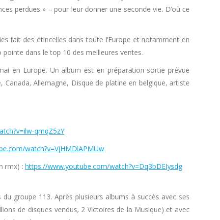
nces perdues » – pour leur donner une seconde vie. D’où ce
es fait des étincelles dans toute l’Europe et notamment en
pointe dans le top 10 des meilleures ventes.
i-mai en Europe. Un album est en préparation sortie prévue
 Canada, Allemagne, Disque de platine en belgique, artiste
atch?v=ilw-qmqZ5zY
tube.com/watch?v=VjHMDlAPMUw
n rmx) :
https://www.youtube.com/watch?v=Dq3bDEIysdg
du groupe 113. Après plusieurs albums à succès avec ses
ions de disques vendus, 2 Victoires de la Musique) et avec