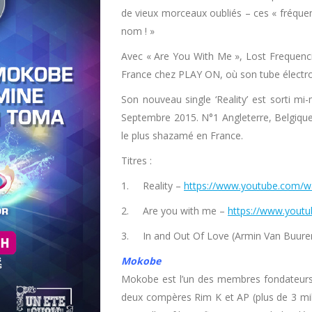
de vieux morceaux oubliés – ces « fréque
nom ! »
Avec « Are You With Me », Lost Frequenci
France chez PLAY ON, où son tube électro 
Son nouveau single ‘Reality’ est sorti m
Septembre 2015. N°1 Angleterre, Belgique,
le plus shazamé en France.
Titres :
1. Reality –
https://www.youtube.com/w
2. Are you with me –
https://www.you
3. In and Out Of Love (Armin Van Buure
Mokobe
Mokobe est l’un des membres fondateurs 
deux compères Rim K et AP (plus de 3 mill