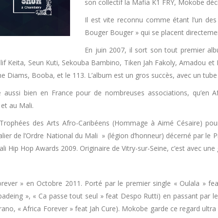
son collectif la Mafia K1 FRY, Mokobe déci
Il est vite reconnu comme étant l’un des
Bouger Bouger » qui se placent directemen
En juin 2007, il sort son tout premier al
alif Keita, Seun Kuti, Sekouba Bambino, Tiken Jah Fakoly, Amadou e
e Diams, Booba, et le 113. L’album est un gros succès, avec un tube 
 aussi bien en France pour de nombreuses associations, qu’en Af
et au Mali.
Trophées des Arts Afro-Caribéens (Hommage à Aimé Césaire) pour l
lier de l’Ordre National du Mali » (légion d’honneur) décerné par le P
Hip Hop Awards 2009. Originaire de Vitry-sur-Seine, c’est avec une gran
ever » en Octobre 2011. Porté par le premier single « Oulala » feat
deing », « Ca passe tout seul » feat Despo Rutti) en passant par les 
rano, « Africa Forever » feat Jah Cure). Mokobe garde ce regard ultra