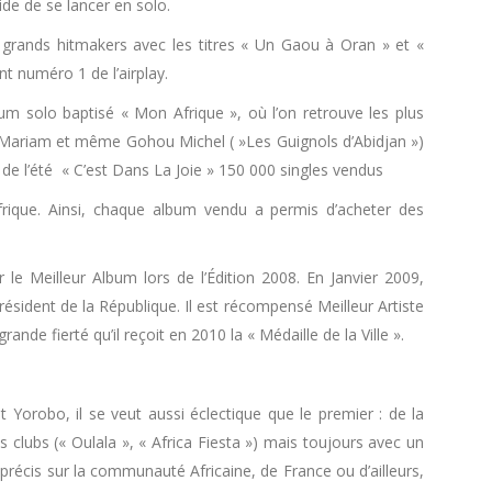
de de se lancer en solo.
 grands hitmakers avec les titres « Un Gaou à Oran » et «
t numéro 1 de l’airplay.
bum solo baptisé « Mon Afrique », où l’on retrouve les plus
t Mariam et même Gohou Michel ( »Les Guignols d’Abidjan »)
de l’été « C’est Dans La Joie » 150 000 singles vendus
rique. Ainsi, chaque album vendu a permis d’acheter des
e Meilleur Album lors de l’Édition 2008. En Janvier 2009,
résident de la République. Il est récompensé Meilleur Artiste
de fierté qu’il reçoit en 2010 la « Médaille de la Ville ».
 Yorobo, il se veut aussi éclectique que le premier : de la
clubs (« Oulala », « Africa Fiesta ») mais toujours avec un
 précis sur la communauté Africaine, de France ou d’ailleurs,