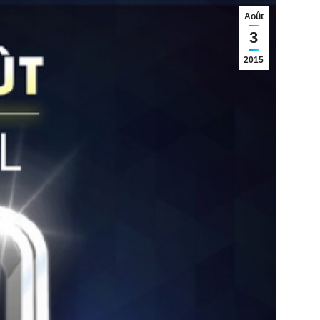
Août
3
2015