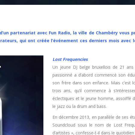
d’un partenariat avec Fun Radio, la ville de Chambéry vous p
dérateurs, qui ont créée l’événement ces derniers mois avec 
Lost Frequencies
Un jeune DJ belge bruxellois de 21 ans 
passionné a d’abord commencé son éducat
son frère dans son enfance. Mais c’est l
trois ans, qu’il commence à s’intéresse
éclectiques et le jeune homme, assoiffé d
le jazz ou la drum and bass.
En décembre 2013, en parallèle de ses ét
Soundcloud sous le nom de Lost Freque
d’artistes », confesse-t-il dans le quotidie