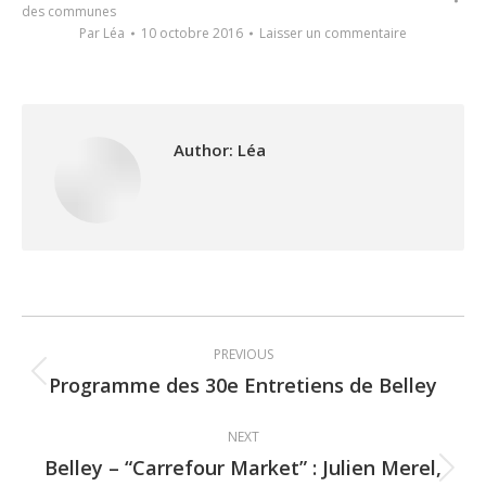
des communes
Par
Léa
10 octobre 2016
Laisser un commentaire
Author:
Léa
Post
PREVIOUS
navigation
Programme des 30e Entretiens de Belley
Previous
post:
NEXT
Belley – “Carrefour Market” : Julien Merel,
Next