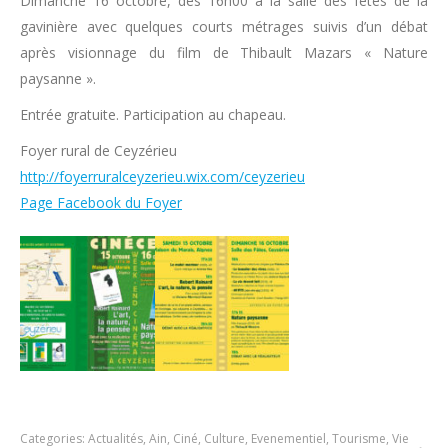
Dimanche 16 octobre, dès 16h00 à la salle des fêtes de la
gavinière avec quelques courts métrages suivis d’un débat
après visionnage du film de Thibault Mazars « Nature
paysanne ».
Entrée gratuite. Participation au chapeau.
Foyer rural de Ceyzérieu
http://foyerruralceyzerieu.wix.com/ceyzerieu
Page Facebook du Foyer
Categories:
Actualités
,
Ain
,
Ciné
,
Culture
,
Evenementiel
,
Tourisme
,
Vie