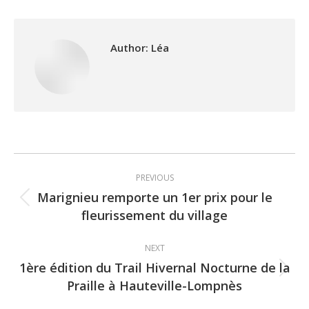
Author:
Léa
Post
PREVIOUS
navigation
Marignieu remporte un 1er prix pour le
Previous
fleurissement du village
post:
NEXT
1ère édition du Trail Hivernal Nocturne de la
Next
Praille à Hauteville-Lompnès
post: