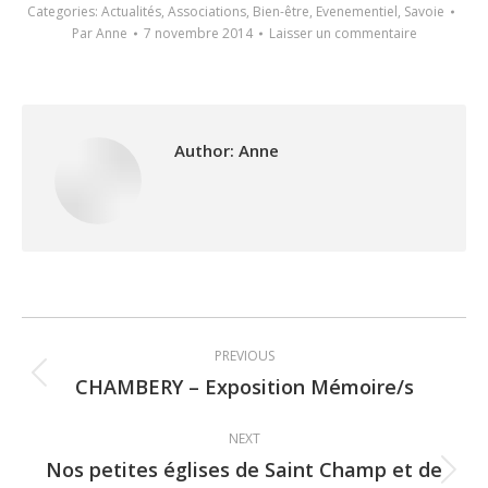
Categories:
Actualités
,
Associations
,
Bien-être
,
Evenementiel
,
Savoie
Par
Anne
7 novembre 2014
Laisser un commentaire
Author:
Anne
Post
PREVIOUS
navigation
CHAMBERY – Exposition Mémoire/s
Previous
post:
NEXT
Nos petites églises de Saint Champ et de
Next