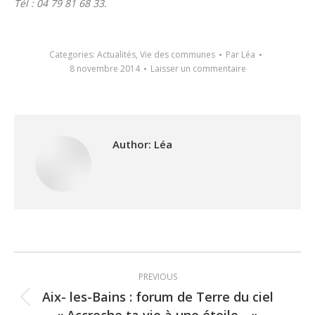
Tél : 04 79 81 68 33.
Categories:
Actualités
,
Vie des communes
Par
Léa
8 novembre 2014
Laisser un commentaire
Author:
Léa
Post
PREVIOUS
navigation
Aix- les-Bains : forum de Terre du ciel
Previous
« Accroche ta vie à une étoile… »