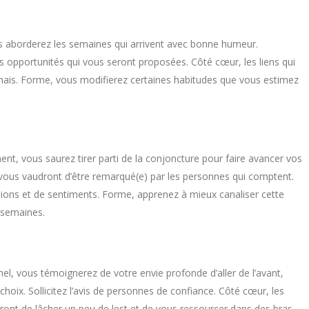
us aborderez les semaines qui arrivent avec bonne humeur.
les opportunités qui vous seront proposées. Côté cœur, les liens qui
amais. Forme, vous modifierez certaines habitudes que vous estimez
ent, vous saurez tirer parti de la conjoncture pour faire avancer vos
s vous vaudront d’être remarqué(e) par les personnes qui comptent.
ions et de sentiments. Forme, apprenez à mieux canaliser cette
 semaines.
l, vous témoignerez de votre envie profonde d’aller de l’avant,
choix. Sollicitez l’avis de personnes de confiance. Côté cœur, les
ont de lâcher un peu de lest et de vous ressourcer dans des bras