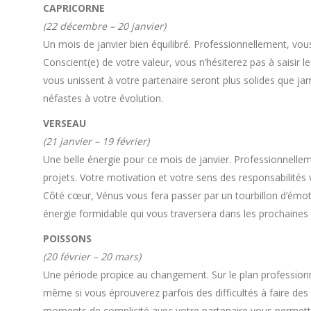
CAPRICORNE
(22 décembre – 20 janvier)
Un mois de janvier bien équilibré. Professionnellement, vo
Conscient(e) de votre valeur, vous n’hésiterez pas à saisir 
vous unissent à votre partenaire seront plus solides que j
néfastes à votre évolution.
VERSEAU
(21 janvier – 19 février)
Une belle énergie pour ce mois de janvier. Professionnellem
projets. Votre motivation et votre sens des responsabilité
Côté cœur, Vénus vous fera passer par un tourbillon d’émot
énergie formidable qui vous traversera dans les prochaines
POISSONS
(20 février – 20 mars)
Une période propice au changement. Sur le plan professionne
même si vous éprouverez parfois des difficultés à faire des 
moments de complicité avec votre partenaire vous permettr