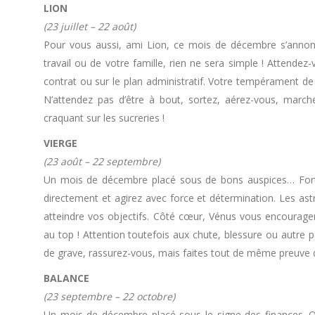
LION
(23 juillet – 22 août)
Pour vous aussi, ami Lion, ce mois de décembre s’annonc
travail ou de votre famille, rien ne sera simple ! Attende
contrat ou sur le plan administratif. Votre tempérament de 
N’attendez pas d’être à bout, sortez, aérez-vous, march
craquant sur les sucreries !
VIERGE
(23 août – 22 septembre)
Un mois de décembre placé sous de bons auspices… Fort(
directement et agirez avec force et détermination. Les ast
atteindre vos objectifs. Côté cœur, Vénus vous encourage
au top ! Attention toutefois aux chute, blessure ou autre pe
de grave, rassurez-vous, mais faites tout de même preuve 
BALANCE
(23 septembre – 22 octobre)
Un mois de décembre placé sous le signe des finances. Qu