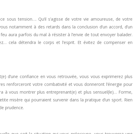
e sous tension…. Qu’il s’agisse de votre vie amoureuse, de votre
z-vous notamment à des retards dans la conclusion d’un accord, d’un
feu aura parfois du mal à résister à l’envie de tout envoyer balader.
ez… cela détendra le corps et l’esprit. Et évitez de compenser en
e) d’une confiance en vous retrouvée, vous vous exprimerez plus
res renforceront votre combativité et vous donneront l’énergie pour
ra à vous montrer plus entreprenant(e) et plus sensuel(le)… Forme,
tite misère qui pourraient survenir dans la pratique d’un sport. Rien
de prudence.
elle que soit la situation qui vous préoccupe, vous trouverez une