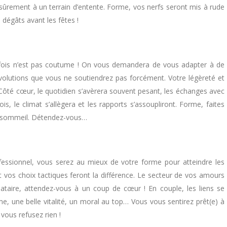
z sûrement à un terrain d’entente. Forme, vos nerfs seront mis à rude
 dégâts avant les fêtes !
 fois n’est pas coutume ! On vous demandera de vous adapter à de
évolutions que vous ne soutiendrez pas forcément. Votre légèreté et
 Côté cœur, le quotidien s’avèrera souvent pesant, les échanges avec
is, le climat s’allègera et les rapports s’assoupliront. Forme, faites
e sommeil. Détendez-vous…
fessionnel, vous serez au mieux de votre forme pour atteindre les
et vos choix tactiques feront la différence. Le secteur de vos amours
bataire, attendez-vous à un coup de cœur ! En couple, les liens se
e, une belle vitalité, un moral au top… Vous vous sentirez prêt(e) à
e vous refusez rien !