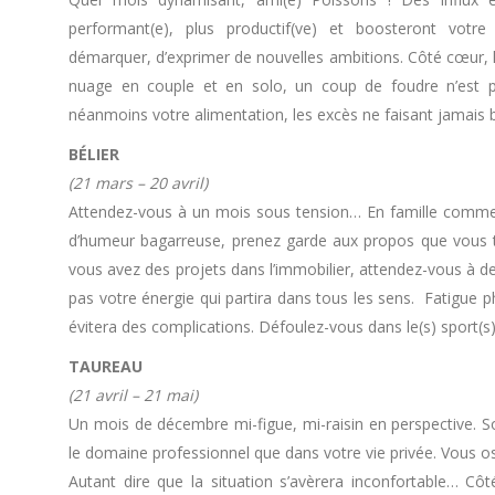
performant(e), plus productif(ve) et boosteront votre 
démarquer, d’exprimer de nouvelles ambitions. Côté cœur, là
nuage en couple et en solo, un coup de foudre n’est pas
néanmoins votre alimentation, les excès ne faisant jamai
BÉLIER
(21 mars – 20 avril)
Attendez-vous à un mois sous tension… En famille comme a
d’humeur bagarreuse, prenez garde aux propos que vous t
vous avez des projets dans l’immobilier, attendez-vous à de
pas votre énergie qui partira dans tous les sens. Fatigue p
évitera des complications. Défoulez-vous dans le(s) sport(s
TAUREAU
(21 avril – 21 mai)
Un mois de décembre mi-figue, mi-raisin en perspective. S
le domaine professionnel que dans votre vie privée. Vous oscil
Autant dire que la situation s’avèrera inconfortable… Cô