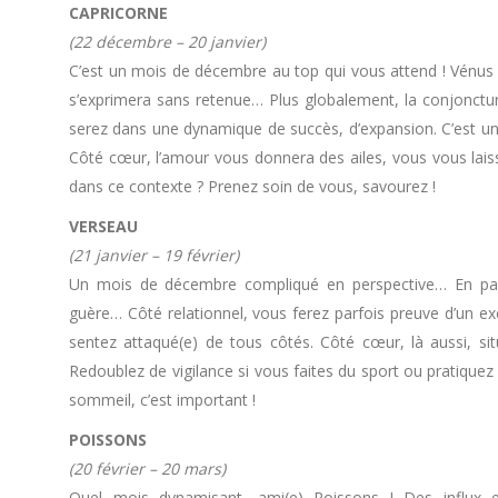
CAPRICORNE
(22 décembre – 20 janvier)
C’est un mois de décembre au top qui vous attend ! Vénus
s’exprimera sans retenue… Plus globalement, la conjonctur
serez dans une dynamique de succès, d’expansion. C’est un 
Côté cœur, l’amour vous donnera des ailes, vous vous lais
dans ce contexte ? Prenez soin de vous, savourez !
VERSEAU
(21 janvier – 19 février)
Un mois de décembre compliqué en perspective… En parti
guère… Côté relationnel, vous ferez parfois preuve d’un ex
sentez attaqué(e) de tous côtés. Côté cœur, là aussi, si
Redoublez de vigilance si vous faites du sport ou pratiquez 
sommeil, c’est important !
POISSONS
(20 février – 20 mars)
Quel mois dynamisant, ami(e) Poissons ! Des influx ex