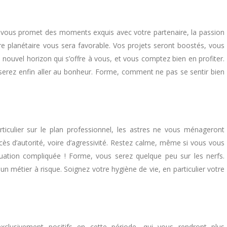
 vous promet des moments exquis avec votre partenaire, la passion
e planétaire vous sera favorable. Vos projets seront boostés, vous
nouvel horizon qui s’offre à vous, et vous comptez bien en profiter.
serez enfin aller au bonheur. Forme, comment ne pas se sentir bien
culier sur le plan professionnel, les astres ne vous ménageront
cès d’autorité, voire d’agressivité. Restez calme, même si vous vous
tuation compliquée ! Forme, vous serez quelque peu sur les nerfs.
un métier à risque. Soignez votre hygiène de vie, en particulier votre
clusivement positifs en cette période, qui vous rendront plus