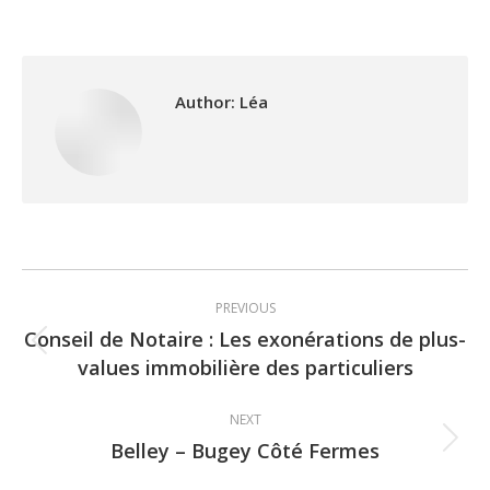
Author:
Léa
Post
PREVIOUS
navigation
Conseil de Notaire : Les exonérations de plus-
Previous
values immobilière des particuliers
post:
NEXT
Belley – Bugey Côté Fermes
Next
post: