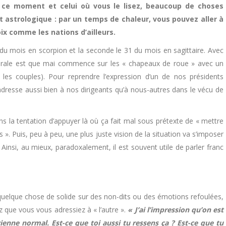
e ce moment et celui où vous le lisez, beaucoup de choses
t astrologique : par un temps de chaleur, vous pouvez aller à
ix comme les nations d’ailleurs.
 du mois en scorpion et la seconde le 31 du mois en sagittaire. Avec
nérale est que mai commence sur les « chapeaux de roue » avec un
 les couples). Pour reprendre l’expression d’un de nos présidents
’adresse aussi bien à nos dirigeants qu’à nous-autres dans le vécu de
s la tentation d’appuyer là où ça fait mal sous prétexte de « mettre
s ». Puis, peu à peu, une plus juste vision de la situation va s’imposer
Ainsi, au mieux, paradoxalement, il est souvent utile de parler franc
 quelque chose de solide sur des non-dits ou des émotions refoulées,
 que vous vous adressiez à « l’autre ».
« J’ai l’impression qu’on est
vienne normal. Est-ce que toi aussi tu ressens ça ? Est-ce que tu