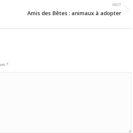
NEXT
Amis des Bêtes : animaux à adopter
Next
post:
avec
*