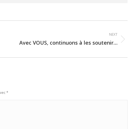
NEXT
Avec VOUS, continuons à les soutenir…
Next
post:
avec
*