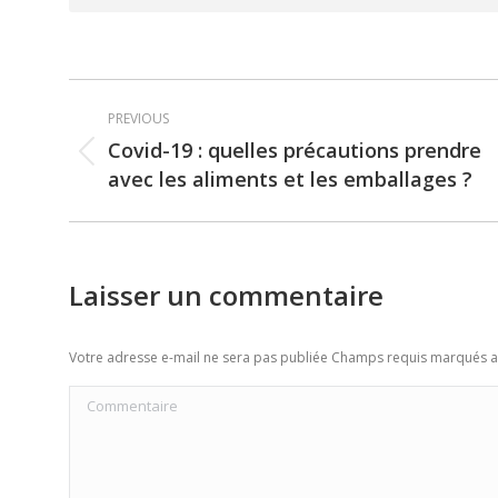
Post
PREVIOUS
navigation
Covid-19 : quelles précautions prendre
Previous
avec les aliments et les emballages ?
post:
Laisser un commentaire
Votre adresse e-mail ne sera pas publiée Champs requis marqués 
Commentaire