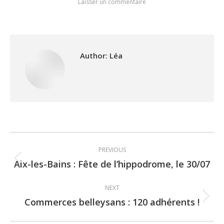
Laisser un commentaire
Author:
Léa
Post
PREVIOUS
navigation
Aix-les-Bains : Fête de l’hippodrome, le 30/07
Previous
post:
NEXT
Commerces belleysans : 120 adhérents !
Next
post: