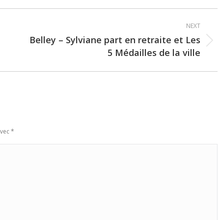
NEXT
Belley – Sylviane part en retraite et Les
Next
5 Médailles de la ville
post:
avec
*