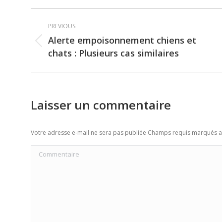
Post
PREVIOUS
navigation
Alerte empoisonnement chiens et
Previous
chats : Plusieurs cas similaires
post:
Laisser un commentaire
Votre adresse e-mail ne sera pas publiée Champs requis marqués 
Commentaire