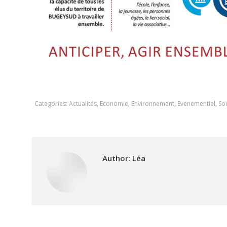
Categories:
Actualités
,
Economie
,
Environnement
,
Evenementiel
,
So
Author:
Léa