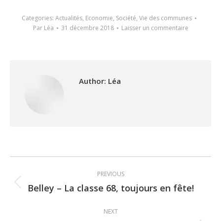
Categories:
Actualités
,
Economie
,
Société
,
Vie des communes
Par
Léa
31 décembre 2018
Laisser un commentaire
Author:
Léa
Post
PREVIOUS
navigation
Belley – La classe 68, toujours en fête!
Previous
post:
NEXT