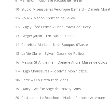
9- Marmillon – Gabrielle Pacoud de Yenne
10- Studio Misenscènes Véronique Bernard – Danièle Morat
11- Roux – Marion Christian de Belley
12- Bugey Côté Ferme – Henri Pravaz de Lucey
13- Berger Jardin – Eric Bas de Yenne
14- Carrefour Market – Noël Bouquet d’Aoste
15- La Vie Claire – Sylvain Dassin de Pollieu
16- Maison St Anthelme – Danielle André-Masse de Culoz
17- Hugo Chaussures – Jocelyne Monin d’Izieu
18- Carré – Guy Battault de Vions
19- Darty – Amélie Sage de Chazey-Bons
20- Restaurant Le Bouchon – Nadine Ramos d’Artemare