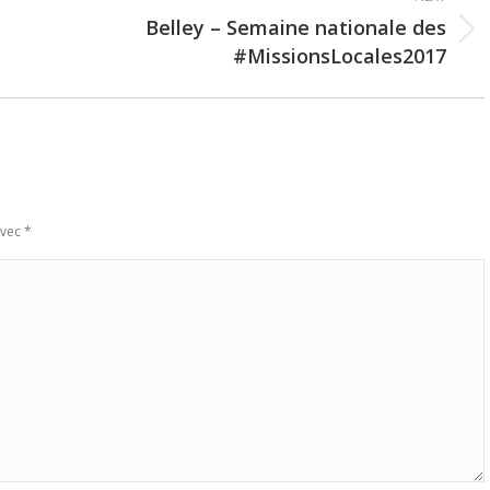
Belley – Semaine nationale des
Next
#MissionsLocales2017
post:
avec
*