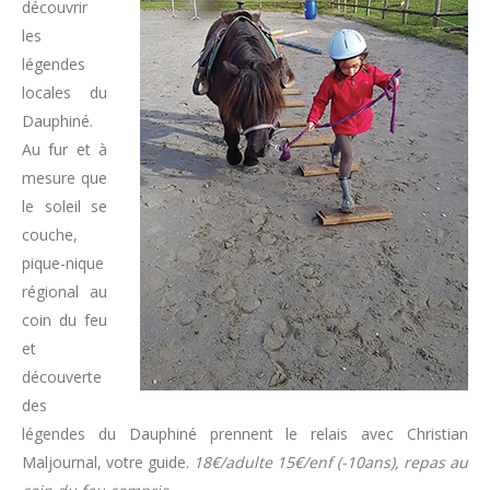
découvrir
les
légendes
locales du
Dauphiné.
Au fur et à
mesure que
le soleil se
couche,
pique-nique
régional au
coin du feu
et
découverte
des
légendes du Dauphiné prennent le relais avec Christian
Maljournal, votre guide.
18€/adulte 15€/enf (-10ans), repas au