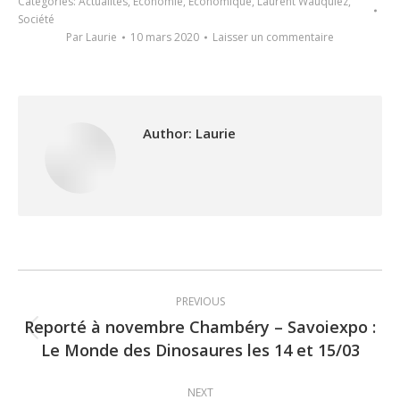
Categories:
Actualités
,
Economie
,
Economique
,
Laurent Wauquiez
,
Société
Par
Laurie
10 mars 2020
Laisser un commentaire
Author:
Laurie
Post
PREVIOUS
navigation
Reporté à novembre Chambéry – Savoiexpo :
Previous
Le Monde des Dinosaures les 14 et 15/03
post:
NEXT