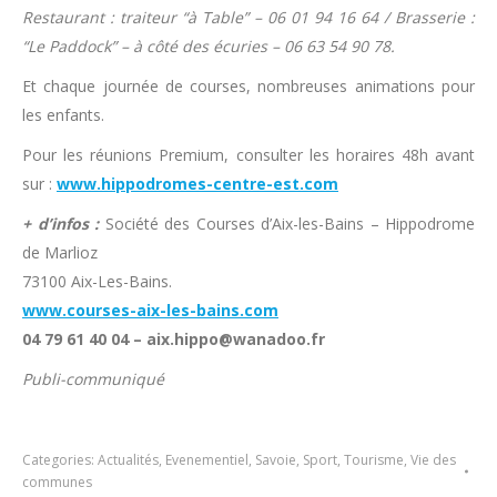
Restaurant : traiteur “à Table” – 06 01 94 16 64 / Brasserie :
“Le Paddock” – à côté des écuries – 06 63 54 90 78.
Et chaque journée de courses, nombreuses animations pour
les enfants.
Pour les réunions Premium, consulter les horaires 48h avant
sur :
www.hippodromes-centre-est.com
+ d’infos :
Société des Courses d’Aix-les-Bains – Hippodrome
de Marlioz
73100 Aix-Les-Bains.
www.courses-aix-les-bains.com
04 79 61 40 04 – aix.hippo@wanadoo.fr
Publi-communiqué
Categories:
Actualités
,
Evenementiel
,
Savoie
,
Sport
,
Tourisme
,
Vie des
communes