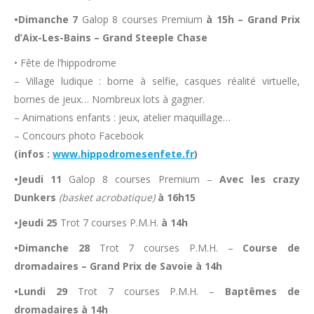
•Dimanche 7
Galop 8 courses Premium
à 15h
– Grand Prix
d’Aix-Les-Bains – Grand Steeple Chase
• Fête de l’hippodrome
– Village ludique : borne à selfie, casques réalité virtuelle,
bornes de jeux… Nombreux lots à gagner.
– Animations enfants : jeux, atelier maquillage…
– Concours photo Facebook
(infos :
www.hippodromesenfete.fr
)
•Jeudi 11
Galop 8 courses Premium –
Avec les crazy
Dunkers
(basket acrobatique)
à 16h15
•Jeudi 25
Trot 7 courses P.M.H.
à 14h
•Dimanche 28
Trot 7 courses P.M.H. –
Course de
dromadaires – Grand Prix de Savoie à 14h
•Lundi 29
Trot 7 courses P.M.H. –
Baptêmes de
dromadaires à 14h