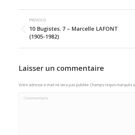
Post
PREVIOUS
navigation
10 Bugistes. 7 – Marcelle LAFONT
Previous
(1905-1982)
post:
Laisser un commentaire
Votre adresse e-mail ne sera pas publiée Champs requis marqués 
Commentaire