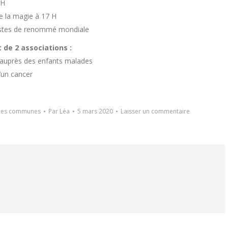
6H
e la magie à 17 H
rtistes de renommé mondiale
 de 2 associations :
t auprès des enfants malades
d’un cancer
des communes
Par
Léa
5 mars 2020
Laisser un commentaire