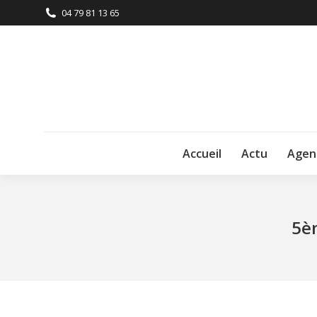
04 79 81 13 65
Accueil
Actu
Agen
5è