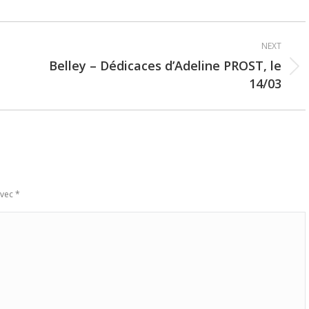
NEXT
Belley – Dédicaces d’Adeline PROST, le
Next
14/03
post:
avec
*