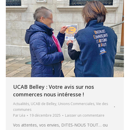
UCAB Belley : Votre avis sur nos
commerces nous intéresse !
Actualités
,
UCAB de Belley
,
Unions Commerciales
,
Vie des
communes
Par
Léa
19 décembre 2025
Laisser un commentaire
Vos attentes, vos envies, DITES-NOUS TOUT… ou