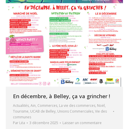
En décembre, à Belley, ça va grincher !
Actualités
,
Ain
,
Commerces
,
La vie des commerces
,
Noël
,
Tourisme
,
UCAB de Belley
,
Unions Commerciales
,
Vie des
communes
Par
Léa
3 décembre 2025
Laisser un commentaire