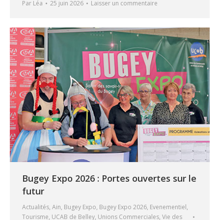
Par
Léa
25 juin 2026
Laisser un commentaire
Bugey Expo 2026 : Portes ouvertes sur le
futur
Actualités
,
Ain
,
Bugey Expo
,
Bugey Expo 2026
,
Evenementiel
,
Tourisme
,
UCAB de Belley
,
Unions Commerciales
,
Vie des